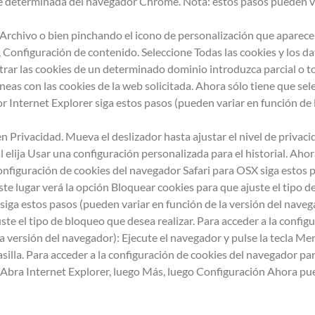
e determinada del navegador Chrome. Nota: estos pasos pueden var
rchivo o bien pinchando el icono de personalización que aparece ar
onfiguración de contenido. Seleccione Todas las cookies y los dat
trar las cookies de un determinado dominio introduzca parcial o to
líneas con las cookies de la web solicitada. Ahora sólo tiene que sel
r Internet Explorer siga estos pasos (pueden variar en función de 
n Privacidad. Mueva el deslizador hasta ajustar el nivel de privac
l elija Usar una configuración personalizada para el historial. Aho
configuración de cookies del navegador Safari para OSX siga estos p
te lugar verá la opción Bloquear cookies para que ajuste el tipo de
siga estos pasos (pueden variar en función de la versión del navega
ste el tipo de bloqueo que desea realizar. Para acceder a la confi
a versión del navegador): Ejecute el navegador y pulse la tecla Men
casilla. Para acceder a la configuración de cookies del navegador 
 Abra Internet Explorer, luego Más, luego Configuración Ahora puede