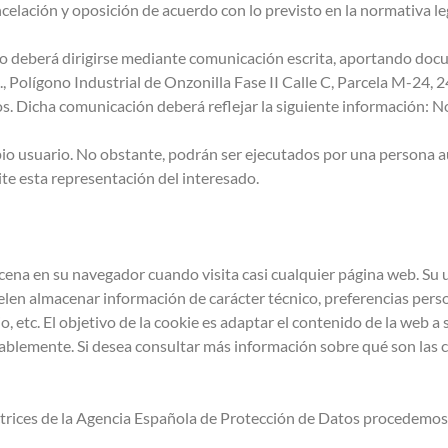
ancelación y oposición de acuerdo con lo previsto en la normativa l
ario deberá dirigirse mediante comunicación escrita, aportando do
, Polígono Industrial de Onzonilla Fase II Calle C, Parcela M-24, 
. Dicha comunicación deberá reflejar la siguiente información: Nomb
ropio usuario. No obstante, podrán ser ejecutados por una persona 
te esta representación del interesado.
na en su navegador cuando visita casi cualquier página web. Su ut
elen almacenar información de carácter técnico, preferencias perso
, etc. El objetivo de la cookie es adaptar el contenido de la web a s
blemente. Si desea consultar más información sobre qué son las c
ectrices de la Agencia Española de Protección de Datos procedemos 