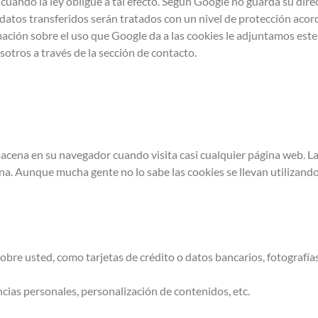
cuando la ley obligue a tal efecto. Según Google no guarda su dire
datos transferidos serán tratados con un nivel de protección acor
rmación sobre el uso que Google da a las cookies le adjuntamos este
otros a través de la sección de contacto.
acena en su navegador cuando visita casi cualquier página web. La 
ina. Aunque mucha gente no lo sabe las cookies se llevan utilizan
bre usted, como tarjetas de crédito o datos bancarios, fotografías
cias personales, personalización de contenidos, etc.