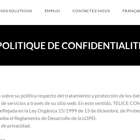
NOS SOLUTIONS
EMPLOI
CONTACTEZ-NOUS
FRANÇAI
POLITIQUE DE CONFIDENTIALIT
sobre su política respecto del tratamiento y protección de los dat
de servicios a través de su sitio web. En este sentido, TELICE CO
reflejada en la Ley Orgánica 15/1999 de 13 de diciembre, de Protec
ueba el Reglamento de Desarrollo de la LOPD.
 de privacidad.