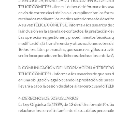
2. RECOGIDA, FINALIDAD Y TRATAMIENTO DE DAT
TELICE COMET S.L. tiene el deber de informar a los usua
envío de correo electrónico o al cumplimentar los form
recabados mediante los medios anteriormente descrito
A su vez TELICE COMET S.L. informa a los usuarios de qu
la inclusión en la agenda de contactos, la prestación de s
Las operaciones, gestiones y procedimientos técnicos q
modificación, la transferencia y otras acciones sobre d
Todos los datos personales, que sean recogidos a travé
serán incorporados en los ficheros declarados ante la
3. COMUNICACIÓN DE INFORMACIÓN A TERCERO
TELICE COMET S.L. informa a los usuarios de que sus da
en una obligación legal o cuando la prestación de un se
llevará a cabo la cesión de datos al tercero cuando TE
4. DERECHOS DE LOS USUARIOS
La Ley Orgánica 15/1999, de 13 de diciembre, de Protec
relacionados con el tratamiento de sus datos personale