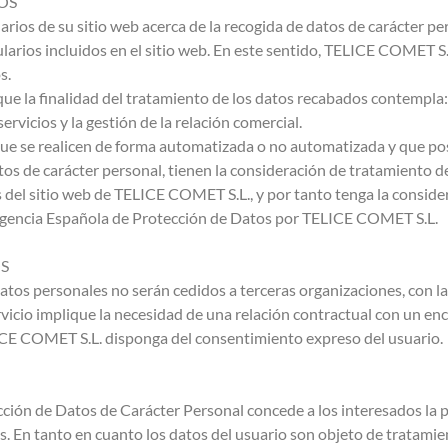
OS
rios de su sitio web acerca de la recogida de datos de carácter pe
ularios incluidos en el sitio web. En este sentido, TELICE COMET 
s.
e la finalidad del tratamiento de los datos recabados contempla: L
ervicios y la gestión de la relación comercial.
ue se realicen de forma automatizada o no automatizada y que posi
atos de carácter personal, tienen la consideración de tratamiento d
s del sitio web de TELICE COMET S.L., y por tanto tenga la conside
 Agencia Española de Protección de Datos por TELICE COMET S.L.
S
tos personales no serán cedidos a terceras organizaciones, con l
rvicio implique la necesidad de una relación contractual con un en
LICE COMET S.L. disponga del consentimiento expreso del usuario.
ción de Datos de Carácter Personal concede a los interesados la p
s. En tanto en cuanto los datos del usuario son objeto de tratam